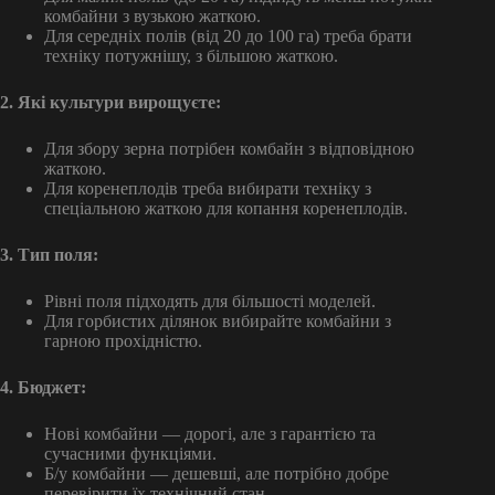
комбайни з вузькою жаткою.
Для середніх полів (від 20 до 100 га) треба брати
техніку потужнішу, з більшою жаткою.
2. Які культури вирощуєте:
Для збору зерна потрібен комбайн з відповідною
жаткою.
Для коренеплодів треба вибирати техніку з
спеціальною жаткою для копання коренеплодів.
3. Тип поля:
Рівні поля підходять для більшості моделей.
Для горбистих ділянок вибирайте комбайни з
гарною прохідністю.
4. Бюджет:
Нові комбайни — дорогі, але з гарантією та
сучасними функціями.
Б/у комбайни — дешевші, але потрібно добре
перевірити їх технічний стан.