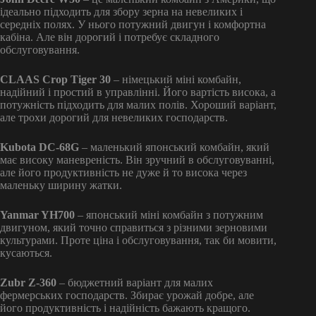
ідеально підходить для збору зерна на невеликих і
середніх полях. У нього потужний двигун і комфортна
кабіна. Але він дорогий і потребує складного
обслуговування.
CLAAS Crop Tiger 30
– німецький міні комбайн,
надійний і простий в управлінні. Його вартість висока, а
потужність підходить для малих полів. Хороший варіант,
але трохи дорогий для невеликих господарств.
Kubota DC-68G
– маленький японський комбайн, який
має високу маневреність. Він зручний в обслуговуванні,
але його продуктивність не дуже й то висока через
маленьку ширину жатки.
Yanmar YH700
– японський міні комбайн з потужним
двигуном, який точно справиться з різними зерновими
культурами. Проте ціна і обслуговування, так би мовити,
кусаються.
Zubr Z-360
– бюджетний варіант для малих
фермерських господарств. Збирає урожай добре, але
його продуктивність і надійність бажають кращого.